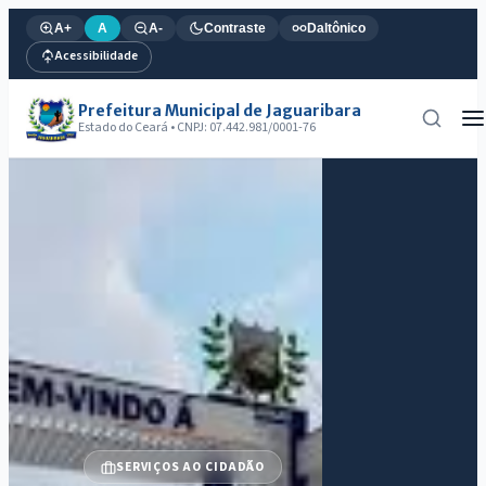
A+
A
A-
Contraste
Daltônico
Acessibilidade
Prefeitura Municipal de Jaguaribara
Estado do Ceará • CNPJ: 07.442.981/0001-76
Prefeitura Municipal de Jag
SERVIÇOS AO CIDADÃO