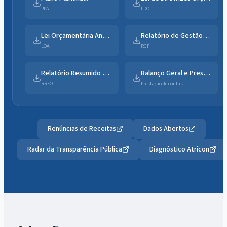
PPA
LDO
Lei Orçamentária Anual
Relatório de Gestão Fiscal
LOA
RGF
Relatório Resumido da Execução Orçamentária
Balanço Geral e Prestação de Contas
RREO
Prestação de contas
Renúncias de Receitas
Dados Abertos
Radar da Transparência Pública
Diagnóstico Atricon