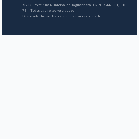
© 2026 Prefeitura Municipal de Jaguaribara · CNPJ 07.442.981/0001-
76 — Todos os direitos reservados
Desenvolvido com transparência e acessibilidade
IntGest AI