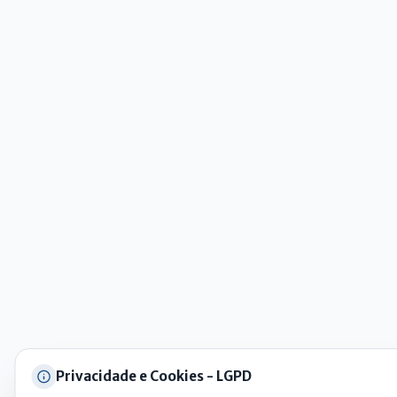
AI
Assistente do Portal
Olá. Pergunte sobre serviços, notícias, legislação, Diário Oficial,
licitações, estrutura ou transparência do município.
Licitações abertas
Carta de serviços
Diário Oficial
Privacidade e Cookies - LGPD