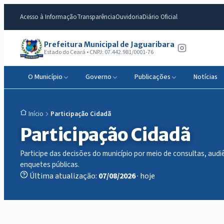
Acesso à Informação
Transparência
Ouvidoria
Diário Oficial
Prefeitura Municipal de Jaguaribara
Estado do Ceará • CNPJ: 07.442.981/0001-76
O Município
Governo
Publicações
Notícias
Participação Cidadã
Início
Participação Cidadã
Participe das decisões do município por meio de consultas, audi
enquetes públicas.
Última atualização:
07/08/2026
· hoje