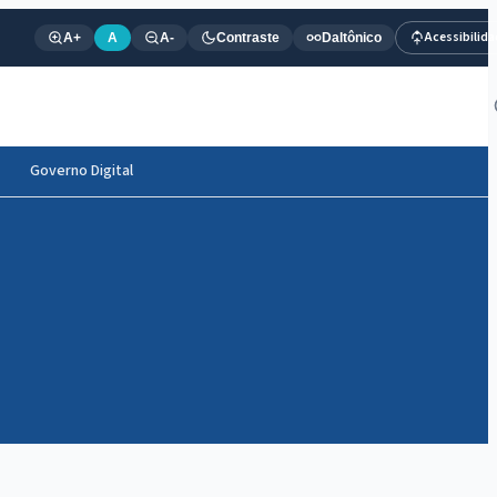
Acessibilid
A+
A
A-
Contraste
Daltônico
Governo Digital