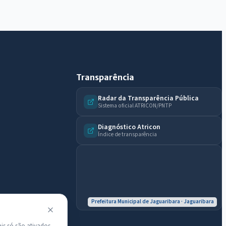
Diário Oficial, licitações, estrutura ou transparência
do município.
Licitações abertas
Carta de serviços
Diário Oficial
Transparência
Radar da Transparência Pública
Sistema oficial ATRICON/PNTP
Diagnóstico Atricon
Índice de transparência
Prefeitura Municipal de Jaguaribara · Jaguaribara