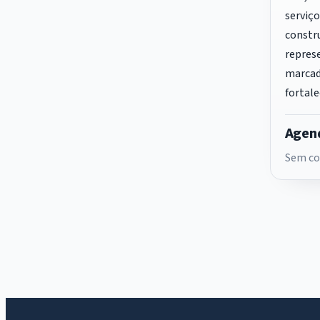
serviço
constru
repres
marcad
fortale
Agend
Sem co