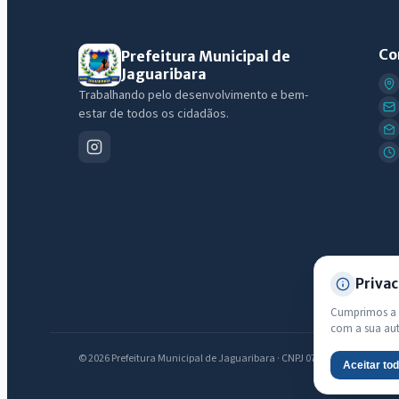
Co
Prefeitura Municipal de
Jaguaribara
Trabalhando pelo desenvolvimento e bem-
estar de todos os cidadãos.
Privac
Cumprimos a L
com a sua au
© 2026 Prefeitura Municipal de Jaguaribara · CNPJ 07.442.981/0001-76 —
Aceitar to