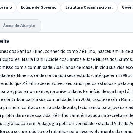
overno
Equipe de Governo
Estrutura Organizacional
Gover
Áreas de Atuação
afia
nes dos Santos Filho, conhecido como Zé Filho, nasceu em 18 de a
ricultores, Maria Iranir Aciole dos Santos e José Nunes dos Santo
isso com a comunidade. Aos 6 anos de idade, iniciou sua vida esc
dade de Mineiro, onde continuou seus estudos, até que em 1998 s
eríodo que Zé Filho desenvolveu seu amor pelos estudos e pela su
bara e, posteriormente, na universidade. No início de sua trajetór
 e contribuir para a sua comunidade. Em 2008, casou-se com Raimu
u primeiro contato com a sala de aula, lecionando para jovens e
 profundamente sua vida. Zé Filho também atuou na Secretaria de 
u a graduação em Pedagogia pela Universidade Estadual Vale do A
eforçou seu propósito de trabalhar pelo desenvolvimento da comun