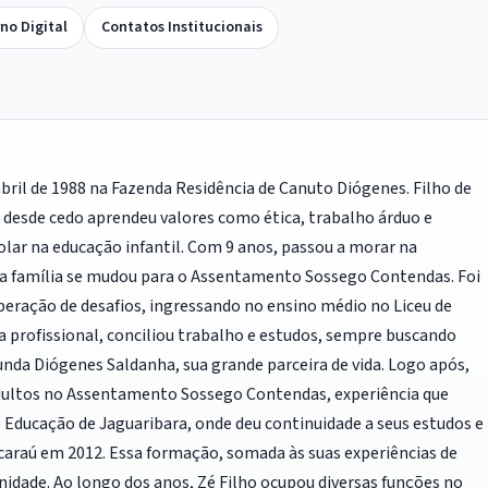
no Digital
Contatos Institucionais
bril de 1988 na Fazenda Residência de Canuto Diógenes. Filho de
s, desde cedo aprendeu valores como ética, trabalho árduo e
olar na educação infantil. Com 9 anos, passou a morar na
ua família se mudou para o Assentamento Sossego Contendas. Foi
peração de desafios, ingressando no ensino médio no Liceu de
ia profissional, conciliou trabalho e estudos, sempre buscando
nda Diógenes Saldanha, sua grande parceira de vida. Logo após,
 adultos no Assentamento Sossego Contendas, experiência que
Educação de Jaguaribara, onde deu continuidade a seus estudos e
caraú em 2012. Essa formação, somada às suas experiências de
idade. Ao longo dos anos, Zé Filho ocupou diversas funções no