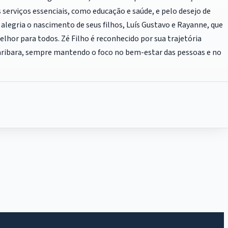
serviços essenciais, como educação e saúde, e pelo desejo de
 alegria o nascimento de seus filhos, Luís Gustavo e Rayanne, que
or para todos. Zé Filho é reconhecido por sua trajetória
aribara, sempre mantendo o foco no bem-estar das pessoas e no
IntGest AI
AI
Assistente do Portal
Olá. Pergunte sobre serviços, notícias, legislação,
Diário Oficial, licitações, estrutura ou transparência
do município.
Licitações abertas
Carta de serviços