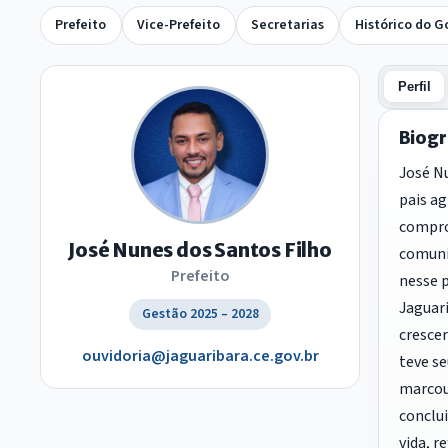
Prefeito
Vice-Prefeito
Secretarias
Histórico do G
Perfil
Biogr
José Nu
pais ag
comprom
José Nunes dos Santos Filho
comuni
Prefeito
nesse p
Jaguari
Gestão 2025 – 2028
crescer
ouvidoria@jaguaribara.ce.gov.br
teve se
marcou
conclui
vida, r