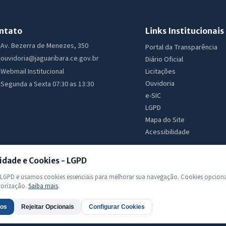
ntato
Links Institucionais
Av. Bezerra de Menezes, 350
Portal da Transparência
ouvidoria@jaguaribara.ce.gov.br
Diário Oficial
Licitações
Webmail Institucional
Ouvidoria
Segunda a Sexta 07:30 as 13:30
e-SIC
LGPD
Mapa do Site
Acessibilidade
idade e Cookies - LGPD
GPD e usamos cookies essenciais para melhorar sua navegação. Cookies opciona
torização.
Saiba mais
.
 Todos os direitos reservados
dos
Rejeitar Opcionais
Configurar Cookies