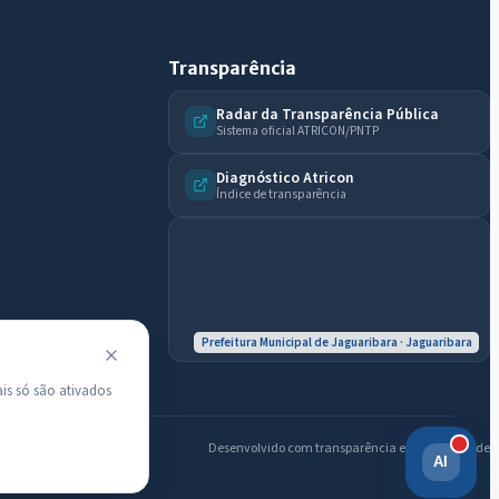
Diário Oficial
Transparência
Radar da Transparência Pública
Sistema oficial ATRICON/PNTP
Diagnóstico Atricon
Índice de transparência
Prefeitura Municipal de Jaguaribara · Jaguaribara
is só são ativados
Desenvolvido com transparência e acessibilidade
AI