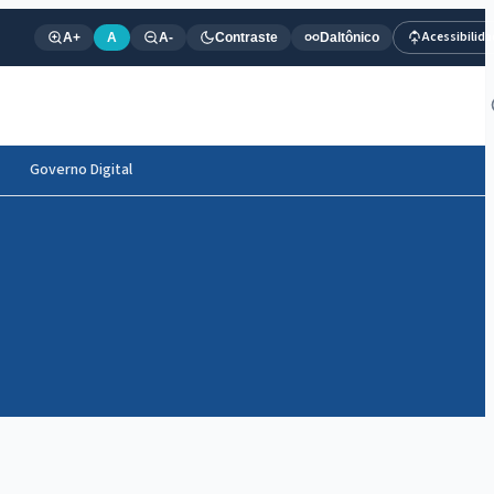
Acessibilid
A+
A
A-
Contraste
Daltônico
Governo Digital