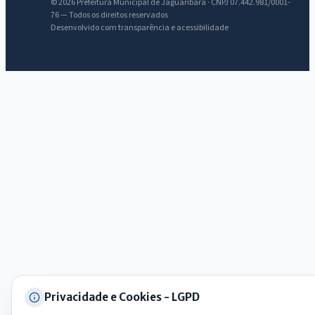
AI
© 2026 Prefeitura Municipal de Jaguaribara · CNPJ 07.442.981/0001-
Assistente do Portal
76 — Todos os direitos reservados
Desenvolvido com transparência e acessibilidade
Olá. Pergunte sobre serviços, notícias, legislação, Diário Oficial,
licitações, estrutura ou transparência do município.
Licitações abertas
Carta de serviços
Diário Oficial
Privacidade e Cookies - LGPD