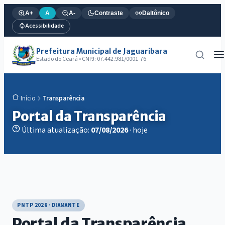
A+
A
A-
Contraste
Daltônico
Acessibilidade
Prefeitura Municipal de Jaguaribara
Estado do Ceará • CNPJ: 07.442.981/0001-76
Transparência
Início
Portal da Transparência
Última atualização:
07/08/2026
· hoje
PNTP 2026 · DIAMANTE
Portal da Transparência