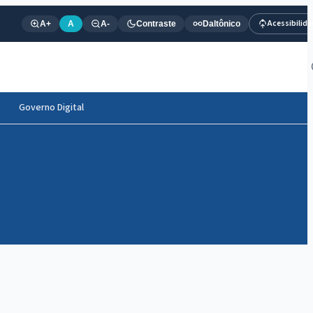
Acessibilid
A+
A
A-
Contraste
Daltônico
Governo Digital