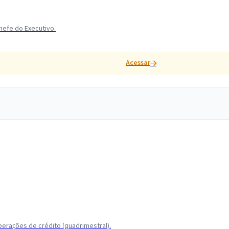
hefe do Executivo.
Acessar
erações de crédito (quadrimestral).