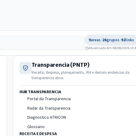
9
areas ·
26
grupos ·
92
links
Atualizado em 08/08/2026 13:
Transparencia (PNTP)
Receita, despesa, planejamento, RH e demais evidencias da
transparencia ativa.
HUB TRANSPARENCIA
Portal da Transparencia
Radar da Transparencia
Diagnostico ATRICON
Glossario
RECEITA E DESPESA