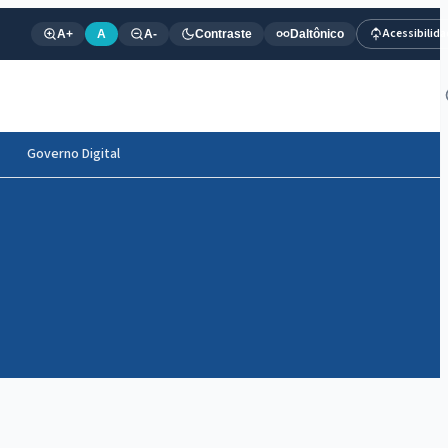
Acessibilid
A+
A
A-
Contraste
Daltônico
Governo Digital