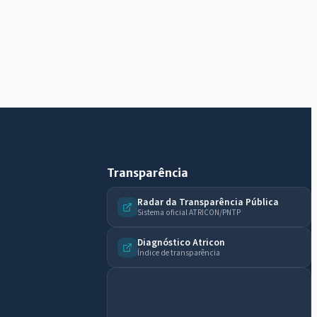
AI
Assistente do Portal
Olá. Pergunte sobre serviços, notícias, legislação,
Diário Oficial, licitações, estrutura ou transparência
do município.
Licitações abertas
Carta de serviços
Diário Oficial
Transparência
Radar da Transparência Pública
Sistema oficial ATRICON/PNTP
Diagnóstico Atricon
Índice de transparência