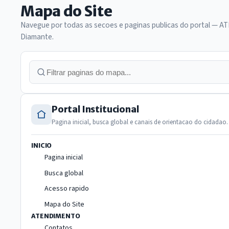
Mapa do Site
92 links no total
Navegue por todas as secoes e paginas publicas do portal — A
Diamante.
Filtrar paginas do mapa do site
Portal Institucional
Pagina inicial, busca global e canais de orientacao do cidadao.
INICIO
Pagina inicial
Busca global
Acesso rapido
Mapa do Site
ATENDIMENTO
Contatos