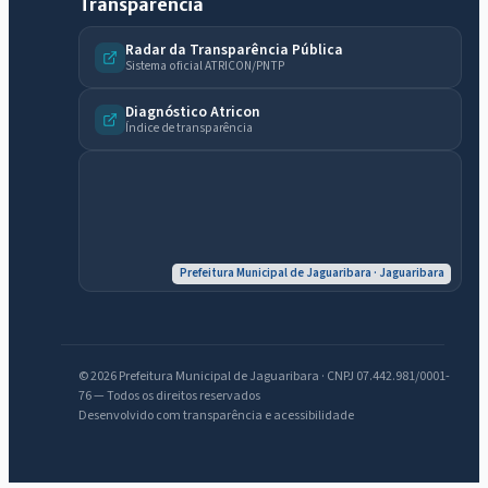
Transparência
Radar da Transparência Pública
Sistema oficial ATRICON/PNTP
Diagnóstico Atricon
Índice de transparência
IntGest AI
AI
Assistente do Portal
Prefeitura Municipal de Jaguaribara · Jaguaribara
Olá. Pergunte sobre serviços, notícias, legislação, Diário Oficial,
licitações, estrutura ou transparência do município.
© 2026 Prefeitura Municipal de Jaguaribara · CNPJ 07.442.981/0001-
76 — Todos os direitos reservados
Licitações abertas
Carta de serviços
Diário Oficial
Desenvolvido com transparência e acessibilidade