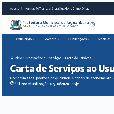
Acesso à Informação
Transparência
Ouvidoria
Diário Oficial
Prefeitura Municipal de Jaguaribara
Estado do Ceará • CNPJ: 07.442.981/0001-76
O Município
Governo
Publicações
Notícias
Transparência
Serviços
Carta de Serviços
Início
Carta de Serviços ao Us
Compromissos, padrões de qualidade e canais de atendimento — 
Última atualização:
07/08/2026
· hoje