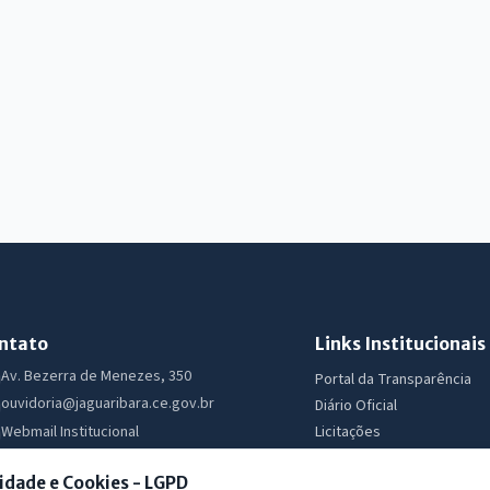
ntato
Links Institucionais
Av. Bezerra de Menezes, 350
Portal da Transparência
ouvidoria@jaguaribara.ce.gov.br
Diário Oficial
Licitações
Webmail Institucional
Ouvidoria
Segunda a Sexta 07:30 as 13:30
idade e Cookies - LGPD
e-SIC