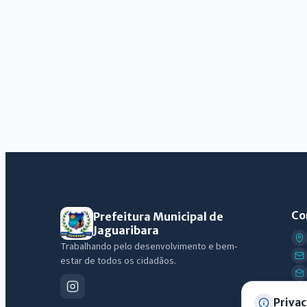
Co
Prefeitura Municipal de
Jaguaribara
Trabalhando pelo desenvolvimento e bem-
estar de todos os cidadãos.
Privac