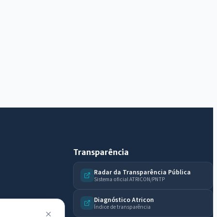
Olá. Pergunte sobre serviços, notícias, legislação,
Diário Oficial, licitações, estrutura ou transparência
do município.
Licitações abertas
Carta de serviços
Diário Oficial
Transparência
Radar da Transparência Pública
Sistema oficial ATRICON/PNTP
Diagnóstico Atricon
Índice de transparência