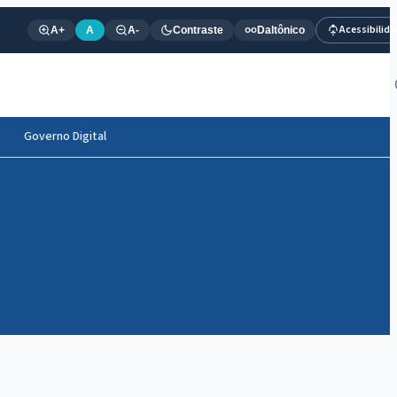
Acessibilid
A+
A
A-
Contraste
Daltônico
Governo Digital