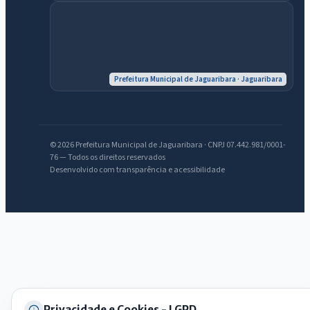
IntGest AI
AI
Assistente do Portal
Olá. Pergunte sobre serviços, notícias, legislação, Diário Oficial,
Prefeitura Municipal de Jaguaribara · Jaguaribara
licitações, estrutura ou transparência do município.
Licitações abertas
Carta de serviços
Diário Oficial
© 2026 Prefeitura Municipal de Jaguaribara · CNPJ 07.442.981/0001-
76 — Todos os direitos reservados
Desenvolvido com transparência e acessibilidade
Privacidade e Cookies - LGPD