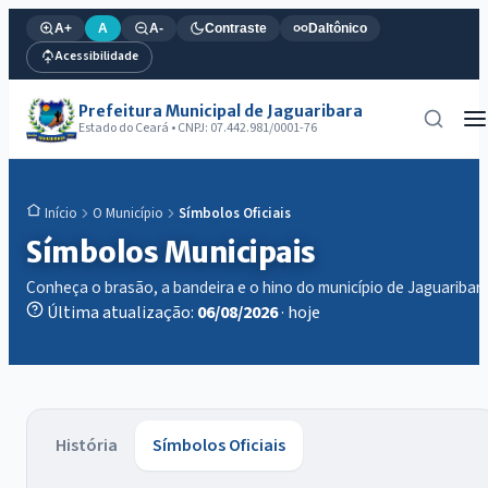
A+
A
A-
Contraste
Daltônico
Acessibilidade
Prefeitura Municipal de Jaguaribara
Estado do Ceará • CNPJ: 07.442.981/0001-76
O Município
Símbolos Oficiais
Início
Símbolos Municipais
Conheça o brasão, a bandeira e o hino do município de Jaguaribar
Última atualização:
06/08/2026
· hoje
História
Símbolos Oficiais