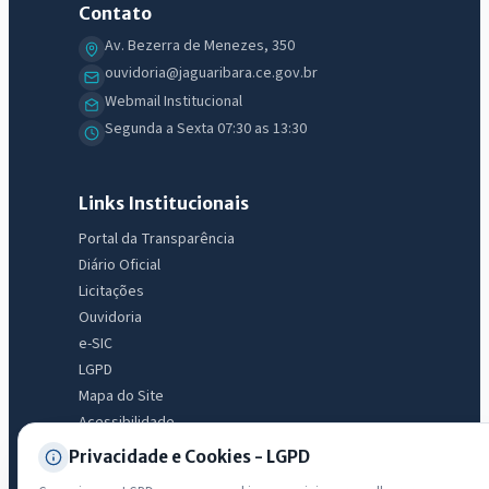
Assistente do Portal
Contato
Av. Bezerra de Menezes, 350
ouvidoria@jaguaribara.ce.gov.br
Olá. Pergunte sobre serviços, notícias, legislação, Diário Oficial,
Webmail Institucional
licitações, estrutura ou transparência do município.
Segunda a Sexta 07:30 as 13:30
Licitações abertas
Carta de serviços
Diário Oficial
Links Institucionais
Portal da Transparência
Diário Oficial
Licitações
Ouvidoria
e-SIC
LGPD
Mapa do Site
Acessibilidade
Privacidade e Cookies - LGPD