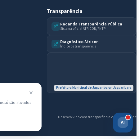
Transparência
Radar da Transparência Pública
Sistema oficial ATRICON/PNTP
Diagnóstico Atricon
Índice de transparência
Prefeitura Municipal de Jaguaribara · Jaguaribara
is só são ativados
Desenvolvido com transparência e acessibilidade
AI