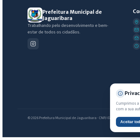
Co
Prefeitura Municipal de
Jaguaribara
Trabalhando pelo desenvolvimento e bem-
estar de todos os cidadãos.
Privac
Cumprimos a L
com a sua au
© 2026 Prefeitura Municipal de Jaguaribara · CNPJ 07.442.981/0001-76 —
Aceitar to