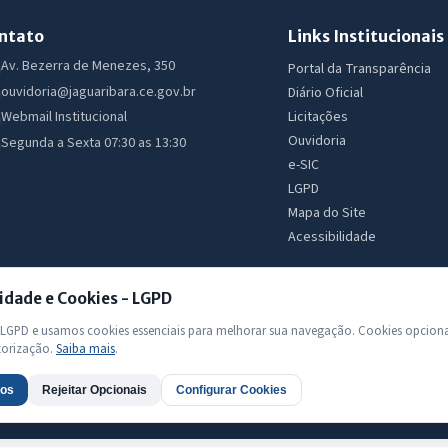
ntato
Links Institucionais
Av. Bezerra de Menezes, 350
Portal da Transparência
ouvidoria@jaguaribara.ce.gov.br
Diário Oficial
Licitações
Webmail Institucional
Ouvidoria
Segunda a Sexta 07:30 as 13:30
e-SIC
LGPD
Mapa do Site
Acessibilidade
idade e Cookies - LGPD
GPD e usamos cookies essenciais para melhorar sua navegação. Cookies opciona
torização.
Saiba mais
.
 Todos os direitos reservados
dos
Rejeitar Opcionais
Configurar Cookies