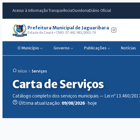
Acesso à Informação
Transparência
Ouvidoria
Diário Oficial
Prefeitura Municipal de Jaguaribara
Estado do Ceará • CNPJ: 07.442.981/0001-76
O Município
Governo
Publicações
Notícias
Serviços
Início
Carta de Serviços
Catálogo completo dos serviços municipais — Lei nº 13.460/201
Última atualização:
09/08/2026
· hoje