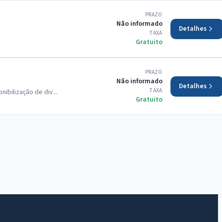
PRAZO
Não informado
Detalhes
TAXA
Gratuito
PRAZO
Não informado
Detalhes
TAXA
ibilização de div...
Gratuito
IntGest AI
AI
Assistente do Portal
Olá. Pergunte sobre serviços, notícias, legislação,
Diário Oficial, licitações, estrutura ou transparência
do município.
Licitações abertas
Carta de serviços
Diário Oficial