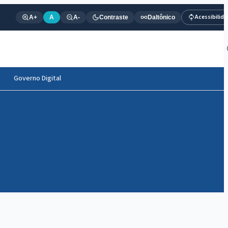
Acessibilid
A+
A
A-
Contraste
Daltônico
Governo Digital