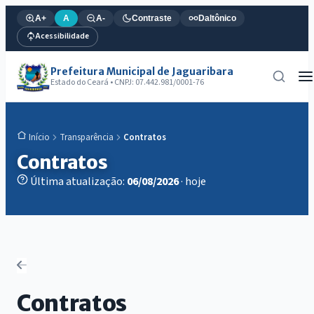
A+
A
A-
Contraste
Daltônico
Acessibilidade
Prefeitura Municipal de Jaguaribara
Estado do Ceará • CNPJ: 07.442.981/0001-76
Transparência
Contratos
Início
Contratos
Última atualização:
06/08/2026
· hoje
Contratos