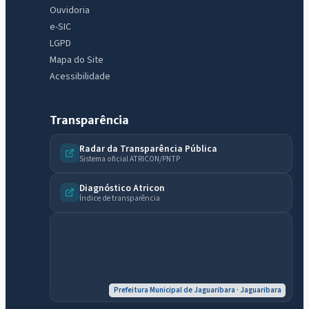
Ouvidoria
e-SIC
LGPD
Mapa do Site
Acessibilidade
Transparência
Radar da Transparência Pública
Sistema oficial ATRICON/PNTP
IntGest AI
AI
Assistente do Portal
Diagnóstico Atricon
Índice de transparência
Olá. Pergunte sobre serviços, notícias, legislação, Diário Oficial,
licitações, estrutura ou transparência do município.
Licitações abertas
Carta de serviços
Diário Oficial
Prefeitura Municipal de Jaguaribara · Jaguaribara