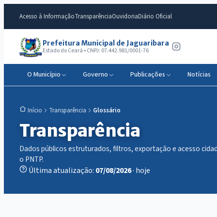
Acesso à Informação
Transparência
Ouvidoria
Diário Oficial
Prefeitura Municipal de Jaguaribara
Estado do Ceará • CNPJ: 07.442.981/0001-76
O Município
Governo
Publicações
Notícias
Transparência
Glossário
Início
Transparência
Dados públicos estruturados, filtros, exportação e acesso ci
o PNTP.
Última atualização:
07/08/2026
· hoje