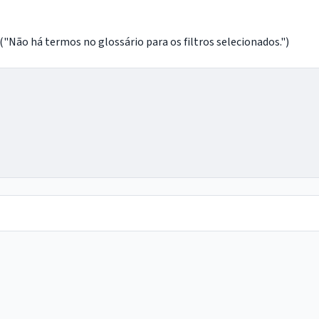
o há termos no glossário para os filtros selecionados.")
IntGest AI
AI
Assistente do Portal
Olá. Pergunte sobre serviços, notícias, legislação,
Diário Oficial, licitações, estrutura ou transparência