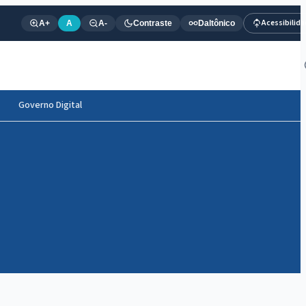
Acessibilid
A+
A
A-
Contraste
Daltônico
Governo Digital