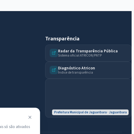
do município.
Licitações abertas
Carta de serviços
Diário Oficial
Transparência
Radar da Transparência Pública
Sistema oficial ATRICON/PNTP
Diagnóstico Atricon
Índice de transparência
Prefeitura Municipal de Jaguaribara · Jaguaribara
is só são ativados