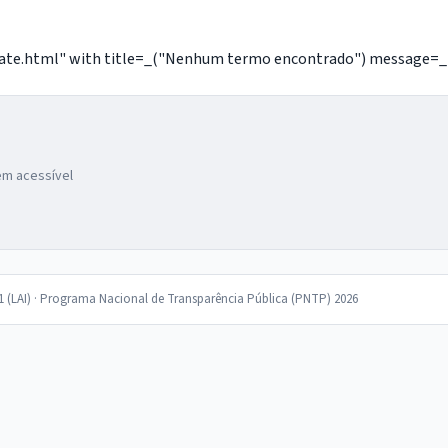
e.html" with title=_("Nenhum termo encontrado") message=_("Nã
gem acessível
11 (LAI) · Programa Nacional de Transparência Pública (PNTP) 2026