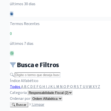
últimos 30 dias
Termos Recentes
0
últimos 7 dias
Busca e Filtros
Buscar termo
Índice Alfabético
Todos
A
B
C
D
E
F
G
H
I
J
K
L
M
N
O
P
Q
R
S
T
U
V
W
X
Y
Z
Categoria
Ordenar por
Limpar
Buscar