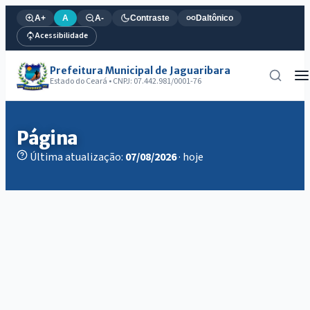
A+
A
A-
Contraste
Daltônico
Acessibilidade
Prefeitura Municipal de Jaguaribara
Estado do Ceará • CNPJ: 07.442.981/0001-76
Página
Última atualização:
07/08/2026
· hoje