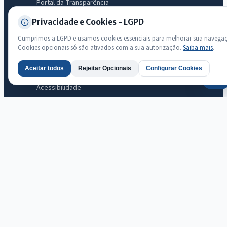
Portal da Transparência
Diário Oficial
Privacidade e Cookies - LGPD
Licitações
Cumprimos a LGPD e usamos cookies essenciais para melhorar sua navega
Ouvidoria
Cookies opcionais só são ativados com a sua autorização.
Saiba mais
.
e-SIC
LGPD
Aceitar todos
Rejeitar Opcionais
Configurar Cookies
Mapa do Site
AI
Acessibilidade
Transparência
Radar da Transparência Pública
Sistema oficial ATRICON/PNTP
Diagnóstico Atricon
Índice de transparência