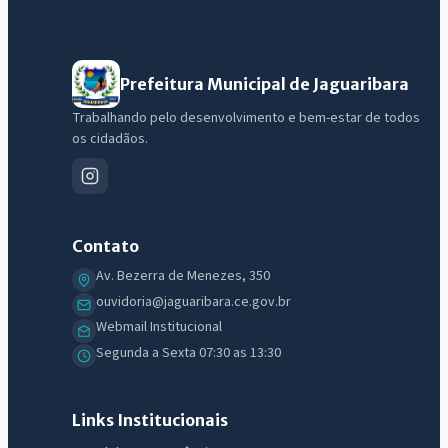
IntGest AI
AI
Assistente do Portal
Prefeitura Municipal de Jaguaribara
Trabalhando pelo desenvolvimento e bem-estar de todos
os cidadãos.
Olá. Pergunte sobre serviços, notícias, legislação, Diário Oficial,
licitações, estrutura ou transparência do município.
Licitações abertas
Carta de serviços
Diário Oficial
Contato
Av. Bezerra de Menezes, 350
ouvidoria@jaguaribara.ce.gov.br
Webmail Institucional
Segunda a Sexta 07:30 as 13:30
Links Institucionais