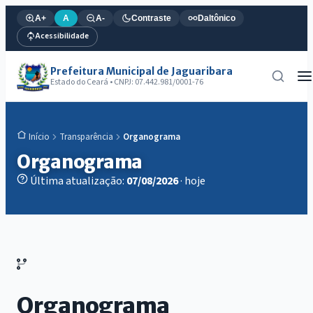
A+
A
A-
Contraste
Daltônico
Acessibilidade
Prefeitura Municipal de Jaguaribara
Estado do Ceará • CNPJ: 07.442.981/0001-76
Transparência
Organograma
Início
Organograma
Última atualização:
07/08/2026
· hoje
Organograma