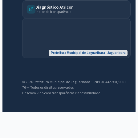
Diagnóstico Atricon
Índice de transparência
Prefeitura Municipal de Jaguaribara · Jaguaribara
IntGest AI
AI
Assistente do Portal
© 2026 Prefeitura Municipal de Jaguaribara · CNPJ 07.442.981/0001-
Olá. Pergunte sobre serviços, notícias, legislação, Diário Oficial,
76 — Todos os direitos reservados
licitações, estrutura ou transparência do município.
Desenvolvido com transparência e acessibilidade
Licitações abertas
Carta de serviços
Diário Oficial