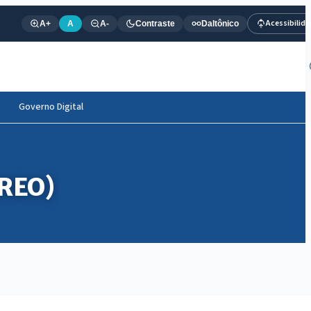
Acessibilid
A+
A
A-
Contraste
Daltônico
Governo Digital
RREO)