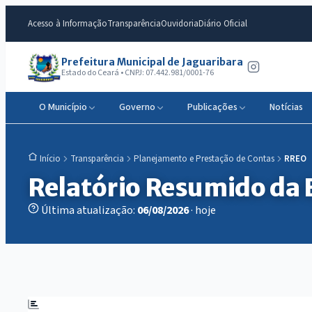
Acesso à Informação
Transparência
Ouvidoria
Diário Oficial
Prefeitura Municipal de Jaguaribara
Estado do Ceará • CNPJ: 07.442.981/0001-76
O Município
Governo
Publicações
Notícias
Transparência
Planejamento e Prestação de Contas
RREO
Início
Relatório Resumido da
Última atualização:
06/08/2026
· hoje