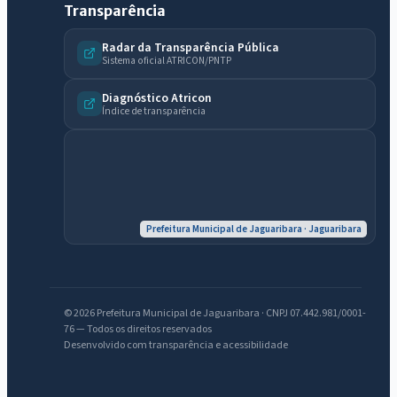
Transparência
Radar da Transparência Pública
Sistema oficial ATRICON/PNTP
Diagnóstico Atricon
Índice de transparência
IntGest AI
AI
Assistente do Portal
Olá. Pergunte sobre serviços, notícias, legislação, Diário Oficial,
Prefeitura Municipal de Jaguaribara · Jaguaribara
licitações, estrutura ou transparência do município.
Licitações abertas
Carta de serviços
Diário Oficial
© 2026 Prefeitura Municipal de Jaguaribara · CNPJ 07.442.981/0001-
76 — Todos os direitos reservados
Desenvolvido com transparência e acessibilidade