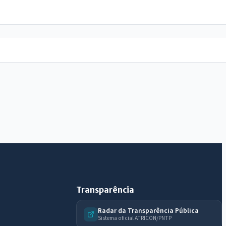
IntGest AI
AI
Assistente do Portal
Olá. Pergunte sobre serviços, notícias, legislação,
Diário Oficial, licitações, estrutura ou transparência
do município.
Licitações abertas
Carta de serviços
Diário Oficial
Transparência
Radar da Transparência Pública
Sistema oficial ATRICON/PNTP