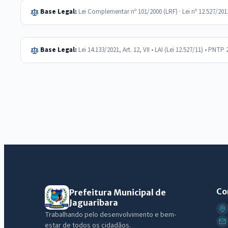
Base Legal:
Lei Complementar nº 101/2000 (LRF) · Lei nº 12.527/20
Base Legal:
Lei 14.133/2021, Art. 12, VII • LAI (Lei 12.527/11) • PNTP 
Co
Prefeitura Municipal de
Jaguaribara
Trabalhando pelo desenvolvimento e bem-
estar de todos os cidadãos.