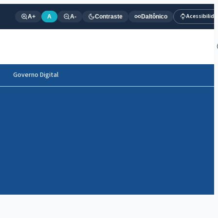
Acessibilid
A+
A
A-
Contraste
Daltônico
Governo Digital