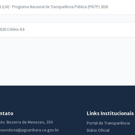
11 (LAI) · Programa Nacional de Transparência Pública (PNTP) 2026
2026 Critério 8.6
ntato
Links Institucionais
Av. Bezerra de Menezes, 350
Portal da Transparência
ouvidoria@jaguaribara.ce.gov.br
Diário Oficial