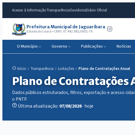
Acesso à Informação
Transparência
Ouvidoria
Diário Oficial
Prefeitura Municipal de Jaguaribara
Estado do Ceará • CNPJ: 07.442.981/0001-76
O Município
Governo
Publicações
Notícias
Transparência
Licitações
Plano de Contratações Anual
Início
Plano de Contratações 
Dados públicos estruturados, filtros, exportação e acesso ci
o PNTP.
Última atualização:
07/08/2026
· hoje