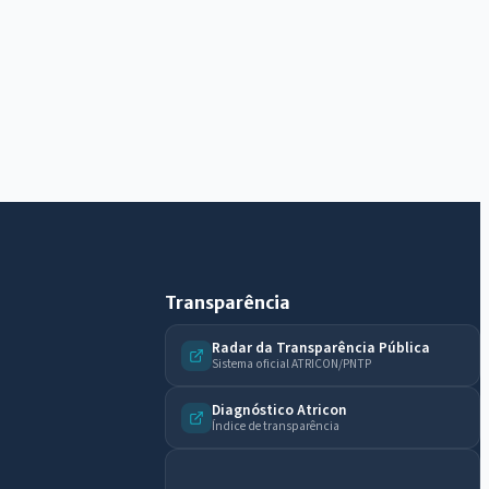
IntGest AI
AI
Assistente do Portal
Olá. Pergunte sobre serviços, notícias, legislação,
Diário Oficial, licitações, estrutura ou transparência
do município.
Licitações abertas
Carta de serviços
Diário Oficial
Transparência
Radar da Transparência Pública
Sistema oficial ATRICON/PNTP
Diagnóstico Atricon
Índice de transparência