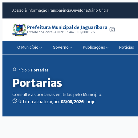
Acesso à Informação
Transparência
Ouvidoria
Diário Oficial
Prefeitura Municipal de Jaguaribara
Estado do Ceará • CNPJ: 07.442.981/0001-76
O Município
Governo
Publicações
Notícias
Portarias
Início
Portarias
Consulte as portarias emitidas pelo Município.
Última atualização:
08/08/2026
· hoje