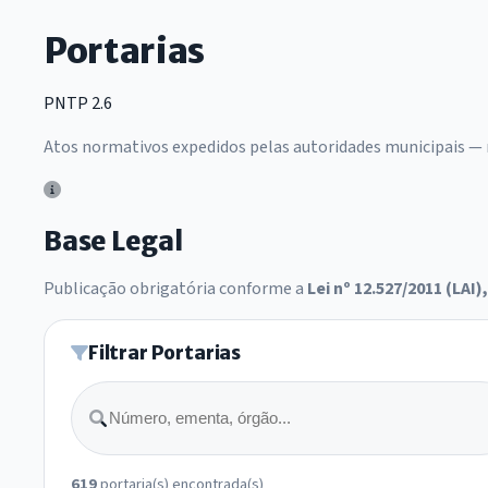
Portarias
PNTP 2.6
Atos normativos expedidos pelas autoridades municipais —
Base Legal
Publicação obrigatória conforme a
Lei nº 12.527/2011 (LAI),
Filtrar Portarias
Buscar
619
portaria(s) encontrada(s)