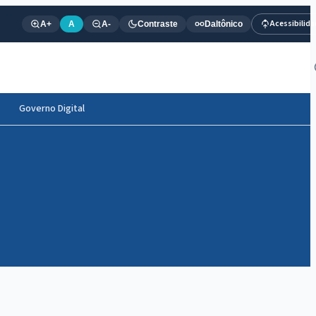
Acessibilid
A+
A
A-
Contraste
Daltônico
Governo Digital