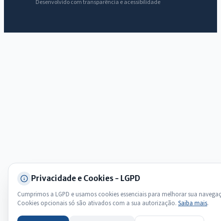
Desenvolvido com transparência e acessibilidade
Olá. Pergunte sobre serviços, notícias, legislação, Diário Oficial,
licitações, estrutura ou transparência do município.
Licitações abertas
Carta de serviços
Diário Oficial
Privacidade e Cookies - LGPD
Cumprimos a LGPD e usamos cookies essenciais para melhorar sua navega
Cookies opcionais só são ativados com a sua autorização.
Saiba mais
.