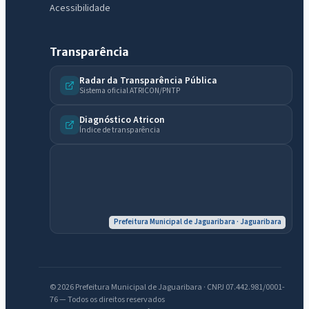
Acessibilidade
Transparência
Radar da Transparência Pública
Sistema oficial ATRICON/PNTP
Diagnóstico Atricon
Índice de transparência
Prefeitura Municipal de Jaguaribara · Jaguaribara
IntGest AI
AI
Assistente do Portal
© 2026 Prefeitura Municipal de Jaguaribara · CNPJ 07.442.981/0001-
76 — Todos os direitos reservados