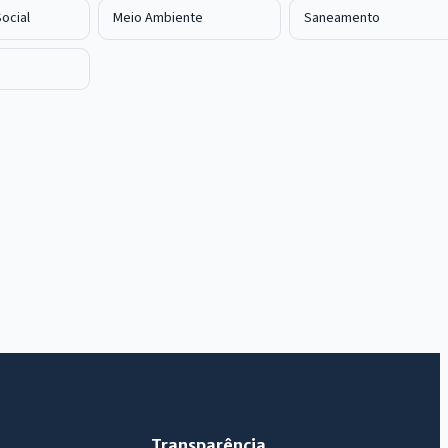
ocial
Meio Ambiente
Saneamento
IntGest AI
AI
Assistente do Portal
Olá. Pergunte sobre serviços, notícias, legislação,
Diário Oficial, licitações, estrutura ou transparência
do município.
Licitações abertas
Carta de serviços
Diário Oficial
Transparência