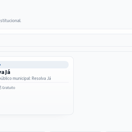
stitucional.
o
a Já
público municipal: Resolva Já
 Gratuito