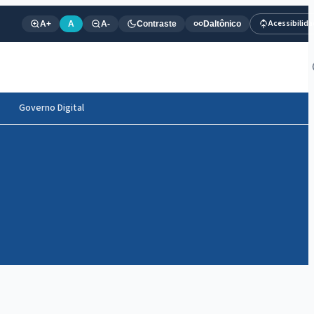
Acessibilid
A+
A
A-
Contraste
Daltônico
Governo Digital